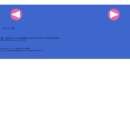
下田あじさい図鑑
撮影：下田市地域おこし協力隊 高橋真希 / 鈴木和隆 / SkyBox 山本 / 下田市観光交流課 職員
​監修：有限会社なかえもん 佐々木佳総
​問い合わせメール：
mail@shimoda-ajisai.info
© 2025 by
SkyBox Design & Network / 17. Zeonic Creators LLC
.