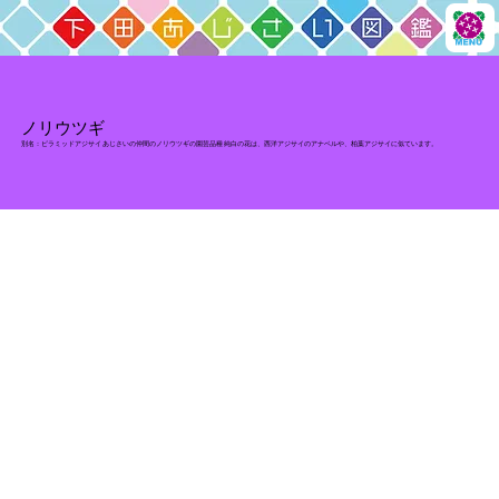
ノリウツギ
別名：ピラミッドアジサイ あじさいの仲間のノリウツギの園芸品種 純白の花は、西洋アジサイのアナベルや、柏葉アジサイに似ています。