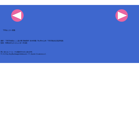
下田あじさい図鑑
撮影：下田市地域おこし協力隊 高橋真希 / 鈴木和隆 / SkyBox 山本 / 下田市観光交流課 職員
​監修：有限会社なかえもん 佐々木佳総
​問い合わせメール：
mail@shimoda-ajisai.info
© 2025 by
SkyBox Design & Network / 17. Zeonic Creators LLC
.