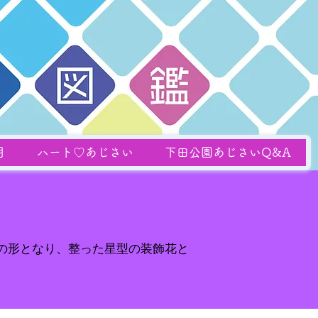
月
ハート♡あじさい
下田公園あじさいQ&A
の形となり、整った星型の装飾花と