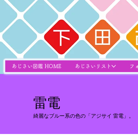
あじさい図鑑 HOME
あじさいリスト
フ
雷電
綺麗なブルー系の色の「アジサイ 雷電」。