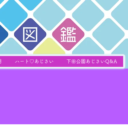
月
ハート♡あじさい
下田公園あじさいQ&A