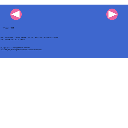
下田あじさい図鑑
撮影：下田市地域おこし協力隊 高橋真希 / 鈴木和隆 / SkyBox 山本 / 下田市観光交流課 職員
​監修：有限会社なかえもん 佐々木佳総
​問い合わせメール：
mail@shimoda-ajisai.info
© 2025 by
SkyBox Design & Network / 17. Zeonic Creators LLC
.