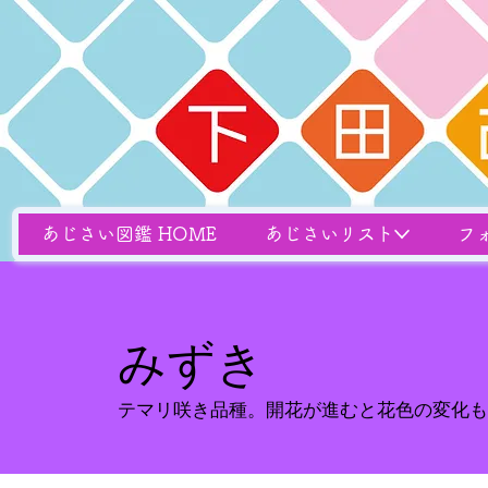
あじさい図鑑 HOME
あじさいリスト
フ
みずき
テマリ咲き品種。開花が進むと花色の変化も