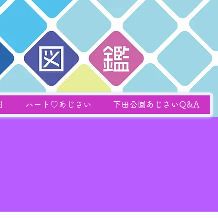
月
ハート♡あじさい
下田公園あじさいQ&A